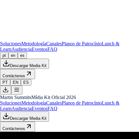
Soluciones
Metodología
Canales
Planos de Patrocínio
Lunch &
Learn
Audiencia
Eventos
FAQ
pt
en
es
Descargar Media Kit
Contáctenos
PT
EN
ES
Martin Summits
Mídia Kit Oficial 2026
Soluciones
Metodología
Canales
Planos de Patrocínio
Lunch &
Learn
Audiencia
Eventos
FAQ
Descargar Media Kit
Contáctenos