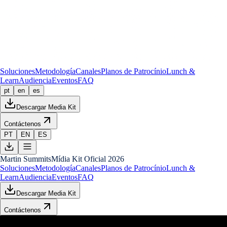
Soluciones
Metodología
Canales
Planos de Patrocínio
Lunch &
Learn
Audiencia
Eventos
FAQ
pt
en
es
Descargar Media Kit
Contáctenos
PT
EN
ES
Martin Summits
Mídia Kit Oficial 2026
Soluciones
Metodología
Canales
Planos de Patrocínio
Lunch &
Learn
Audiencia
Eventos
FAQ
Descargar Media Kit
Contáctenos