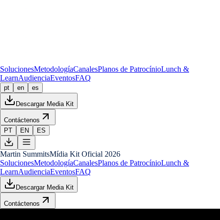
Soluciones
Metodología
Canales
Planos de Patrocínio
Lunch &
Learn
Audiencia
Eventos
FAQ
pt
en
es
Descargar Media Kit
Contáctenos
PT
EN
ES
Martin Summits
Mídia Kit Oficial 2026
Soluciones
Metodología
Canales
Planos de Patrocínio
Lunch &
Learn
Audiencia
Eventos
FAQ
Descargar Media Kit
Contáctenos