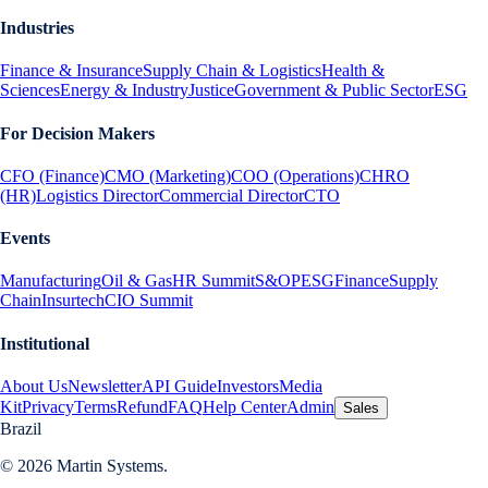
Industries
Finance & Insurance
Supply Chain & Logistics
Health &
Sciences
Energy & Industry
Justice
Government & Public Sector
ESG
For Decision Makers
CFO (Finance)
CMO (Marketing)
COO (Operations)
CHRO
(HR)
Logistics Director
Commercial Director
CTO
Events
Manufacturing
Oil & Gas
HR Summit
S&OP
ESG
Finance
Supply
Chain
Insurtech
CIO Summit
Institutional
About Us
Newsletter
API Guide
Investors
Media
Kit
Privacy
Terms
Refund
FAQ
Help Center
Admin
Sales
Brazil
© 2026 Martin Systems.