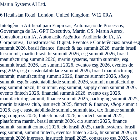
Martin Systems AI Ltd.
6 Heathstan Road, London, United Kingdom, W12 0RA
Inteligência Artificial para Empresas, Automação de Processos,
Governança de IA, GPT Executivo, Martin OS, Martin Aurex,
Consultoria em IA, Automação Agêntica, Auditoria de IA, IA
Corporativa, Transformação Digital. Eventos e Conferências: brasil esg
summit 2026, brasil finance, fintech & tax summit 2026, martin brasil
hr summit, martin brasil hr summit 2026, esg summit 2026, brasil
manufacturing summit 2026, martin systems, martin summits, esg
summit brazil 2026, tax summit 2026, eventos esg 2026, eventos de
esg 2026, esg e sustentabilidade summit 2026, brasil manufacturing
summit, manufacturing summit 2026, finance summit 2026, s&op
summit, esg & sustentabilidade summit 2026, summit manufacturing,
esg summit brazil, hr summit, esg summit, supply chain summit 2026,
evento fintech 2026, financial summit 2026, evento esg 2026,
manufacturing summit, finance summit 2025, packaging summit 2025,
martin business club, insurtech 2025, fintech & finance, s&op summit
2026, esg e sustentabilidade summit, summit tax, tax finance summit,
esg congress 2026, fintech brasil 2026, insurtech summit 2025,
plataforma martin, brasil summit 2026, cio summit 2025, finance
summit, summit connect 2026, cio brasil 2025, martin.systems, brasil
esg summit, summit fintech, eventos fintech 2026, hr summit 2026, rh
summit 2026 ingresso, insurtech brasil 2025, congresso esg 2026, esg