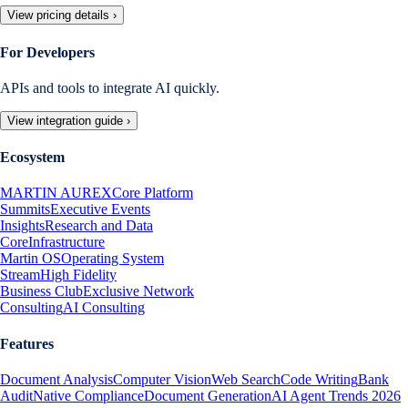
View pricing details
›
For Developers
APIs and tools to integrate AI quickly.
View integration guide
›
Ecosystem
MARTIN AUREX
Core Platform
Summits
Executive Events
Insights
Research and Data
Core
Infrastructure
Martin OS
Operating System
Stream
High Fidelity
Business Club
Exclusive Network
Consulting
AI Consulting
Features
Document Analysis
Computer Vision
Web Search
Code Writing
Bank
Audit
Native Compliance
Document Generation
AI Agent Trends 2026